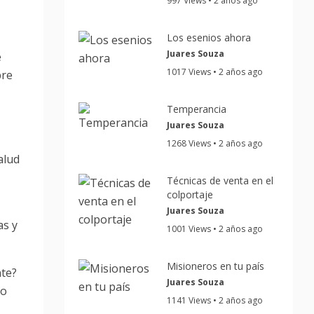
997 Views • 2 años ago
Los esenios ahora
Juares Souza
e
1017 Views • 2 años ago
bre
Temperancia
Juares Souza
e
1268 Views • 2 años ago
alud
Técnicas de venta en el
colportaje
Juares Souza
as y
1001 Views • 2 años ago
Misioneros en tu país
te?
Juares Souza
mo
1141 Views • 2 años ago