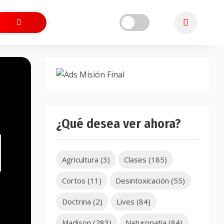
¿Qué desea ver ahora?
Agricultura
(3)
Clases
(185)
Cortos
(11)
Desintoxicación
(55)
Doctrina
(2)
Lives
(84)
Madison
(283)
Naturopatia
(84)