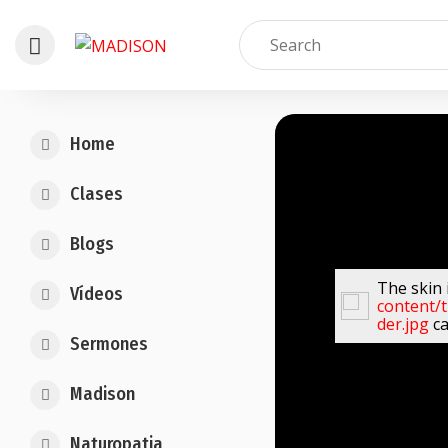
Skip
to
Home
content
Clases
Blogs
The skin 
Vídeos
content/
der.jpg
ca
Sermones
Madison
Naturopatia