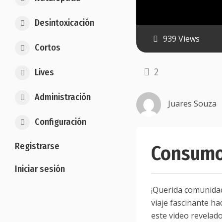
Desintoxicación
939 Views
Cortos
2
Lives
Administración
Juares Souza
Configuración
Registrarse
Consumo
Iniciar sesión
¡Querida comunidad
viaje fascinante h
este video revelad