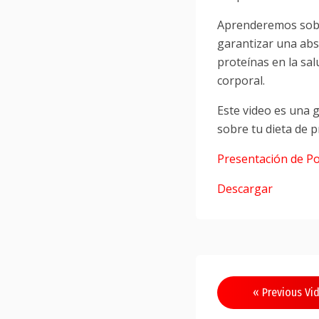
Aprenderemos sobre
garantizar una abs
proteínas en la sal
corporal.
Este video es una 
sobre tu dieta de p
Presentación de P
Descargar
Navegació
« Previous Vi
de