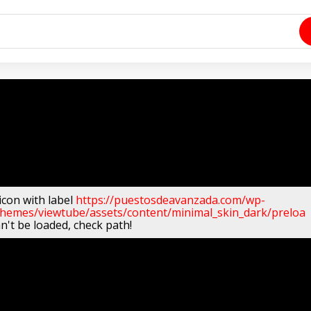
icon with label
https://puestosdeavanzada.com/wp-
themes/viewtube/assets/content/minimal_skin_dark/preloa
n't be loaded, check path!