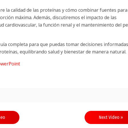
 la calidad de las proteínas y cómo combinar fuentes para
orción máxima. Además, discutiremos el impacto de las
ud cardiovascular, la función renal y el mantenimiento del p
guía completa para que puedas tomar decisiones informada
roteínas, equilibrando salud y bienestar de manera natural.
owerPoint
n
deo
Next Video »