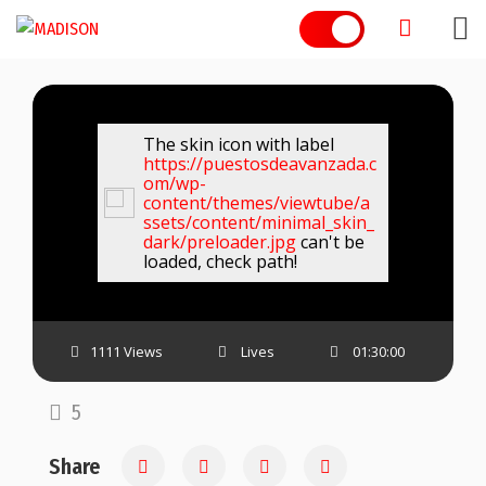
Skip
to
content
The skin icon with label
https://puestosdeavanzada.c
om/wp-
content/themes/viewtube/a
ssets/content/minimal_skin_
dark/preloader.jpg
can't be
loaded, check path!
1111 Views
Lives
01:30:00
5
Share