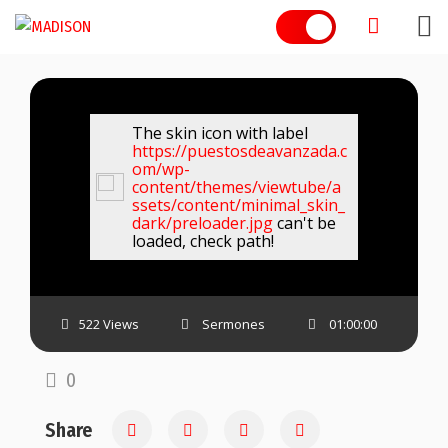
Skip
to
content
The skin icon with label
https://puestosdeavanzada.c
om/wp-
content/themes/viewtube/a
ssets/content/minimal_skin_
dark/preloader.jpg
can't be
loaded, check path!
522 Views
Sermones
01:00:00
0
Share