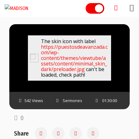
Skip
to
content
The skin icon with label
https://puestosdeavanzada.c
om/wp-
content/themes/viewtube/a
ssets/content/minimal_skin_
dark/preloader.jpg
can't be
loaded, check path!
542 Views
Sermones
01:30:00
0
Share