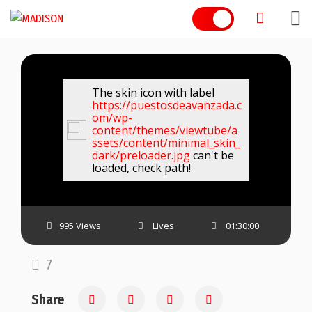
Skip
to
content
The skin icon with label
https://puestosdeavanzada.c
om/wp-
content/themes/viewtube/a
ssets/content/minimal_skin_
dark/preloader.jpg
can't be
loaded, check path!
995 Views
Lives
01:30:00
7
Share