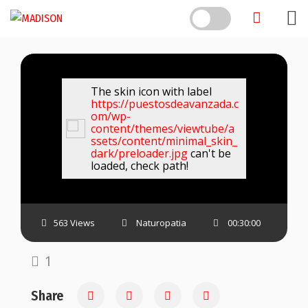
Skip
to
content
The skin icon with label
https://puestosdeavanzada.c
om/wp-
content/themes/viewtube/a
ssets/content/minimal_skin_
dark/preloader.jpg
can't be
loaded, check path!
563 Views
Naturopatia
00:30:00
1
Share