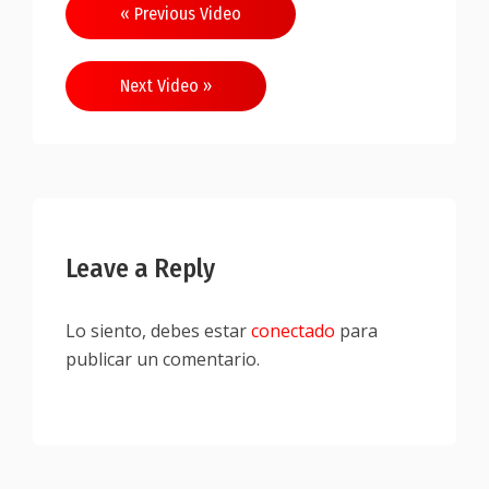
Navegación
« Previous Video
de
entradas
Next Video »
Leave a Reply
Lo siento, debes estar
conectado
para
publicar un comentario.